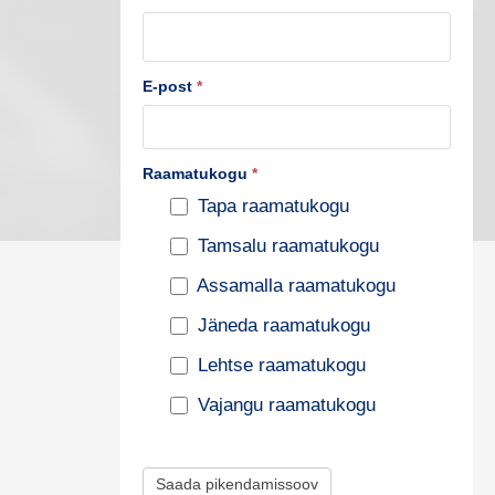
u
s
t
E-post
*
e
p
Raamatukogu
*
i
Tapa raamatukogu
k
Tamsalu raamatukogu
e
n
Assamalla raamatukogu
d
Jäneda raamatukogu
a
Lehtse raamatukogu
m
Vajangu raamatukogu
i
s
Saada pikendamissoov