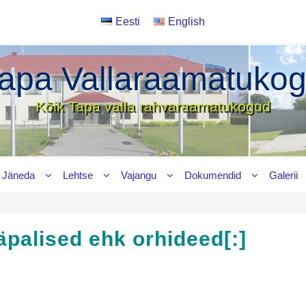
Eesti
English
apa Vallaraamatuko
Kõik Tapa valla rahvaraamatukogud
Jäneda
Lehtse
Vajangu
Dokumendid
Galerii
äpalised ehk orhideed[:]