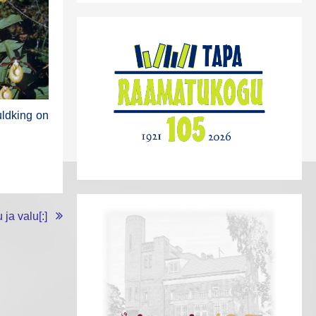
uld­king on
 ja valu[:]