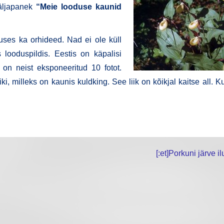
l­ja­pa­nek
“Meie loo­duse kau­nid
­duses ka orhi­deed. Nad ei ole küll
 loo­dus­pil­dis. Ees­tis on käpa­li­si
 on neist eks­po­nee­ri­tud 10 fotot.
­ki, mil­leks on kau­nis kuld­king. See liik on kõik­jal kait­se all. K
[:et]Porkuni järve ilu