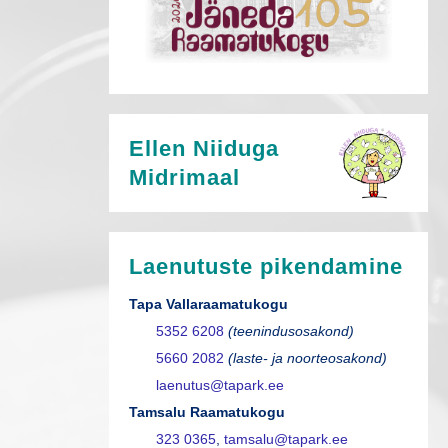
Ellen Niiduga
Midrimaal
Laenutuste pikendamine
Tapa Vallaraamatukogu
5352 6208
(teenindusosakond)
5660 2082
(laste- ja noorteosakond)
laenutus@tapark.ee
Tamsalu Raamatukogu
323 0365
,
tamsalu@tapark.ee