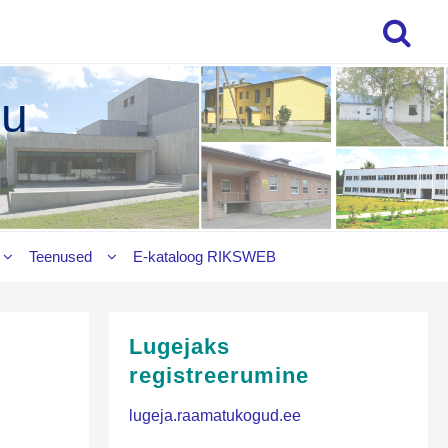
gu
Teenused
E‑kataloog RIKSWEB
Lugejaks
registreerumine
lugeja.raamatukogud.ee