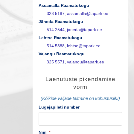
Assamalla Raamatukogu
323 5187
,
assamalla@tapark.ee
Jäneda Raamatukogu
514 2544
,
janeda@tapark.ee
Lehtse Raamatukogu
514 5388
,
lehtse@tapark.ee
Vajangu Raamatukogu
325 5571
,
vajangu@tapark.ee
L
Laenutuste pikendamise
a
vorm
e
(Kõikide väljade täitmine on kohustuslik!)
n
Lugejapileti number
u
t
Nimi
*