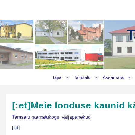
Skip
to
content
T
Tapa
Tamsalu
Assamalla
[:et]Meie looduse kaunid k
Tamsalu raamatukogu
,
väljapanekud
[:et]