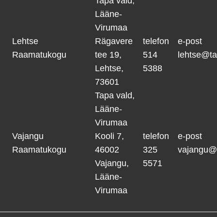
Tapa vald,
Lääne-
Virumaa
Lehtse
Rägavere
telefon
e-post
Raamatukogu
tee 19,
514
lehtse@ta
Lehtse,
5388
73601
Tapa vald,
Lääne-
Virumaa
Vajangu
Kooli 7,
telefon
e-post
Raamatukogu
46002
325
vajangu@
Vajangu,
5571
Lääne-
Virumaa