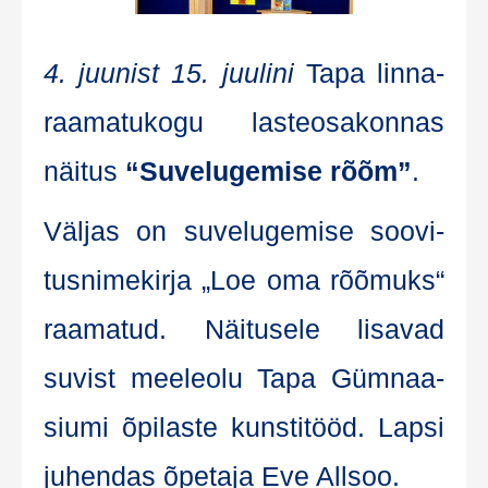
4. juu­nist 15. juu­li­ni
Tapa lin­na­
raa­ma­tu­ko­gu las­te­osa­kon­nas
näi­tus
“Suve­lu­ge­mise rõõm”
.
Väl­jas on suve­lu­ge­mise soo­vi­
tus­ni­me­kir­ja „Loe oma rõõ­muks“
raa­ma­tud. Näi­tu­se­le lisa­vad
suvist mee­le­olu Tapa Güm­naa­
siu­mi õpi­las­te kuns­ti­tööd. Lap­si
juhen­das õpe­ta­ja Eve Allsoo.