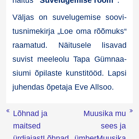
näi­tus
“Suve­lu­ge­mise rõõm”
.
Väl­jas on suve­lu­ge­mise soo­vi­
tus­ni­me­kir­ja „Loe oma rõõ­muks“
raa­ma­tud. Näi­tu­se­le lisa­vad
suvist mee­le­olu Tapa Güm­naa­
siu­mi õpi­las­te kuns­ti­tööd. Lap­si
juhen­das õpe­ta­ja Eve Allsoo.
Navigeerimine
Lõhnad ja
Muusika mu
maitsed
sees ja
ürdiaiast
Lõhnad
ümber
Muusika