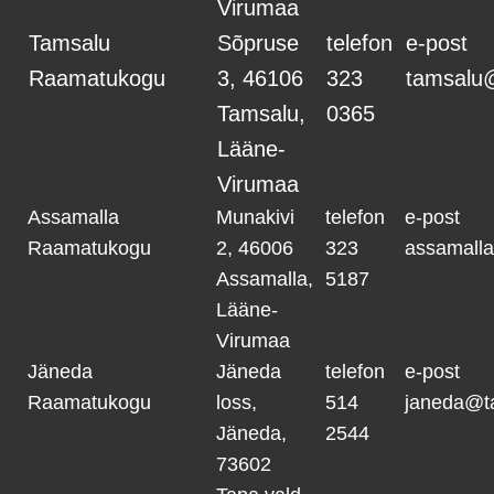
Virumaa
Tamsalu
Sõpruse
telefon
e-post
Raamatukogu
3, 46106
323
tamsalu
Tamsalu,
0365
Lääne-
Virumaa
Assamalla
Munakivi
telefon
e-post
Raamatukogu
2, 46006
323
assamall
Assamalla,
5187
Lääne-
Virumaa
Jäneda
Jäneda
telefon
e-post
Raamatukogu
loss,
514
janeda@t
Jäneda,
2544
73602