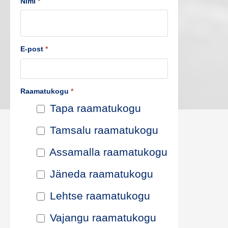
Nimi
*
u
s
E-post
*
t
e
Raamatukogu
*
p
Tapa raamatukogu
i
Tamsalu raamatukogu
k
Assamalla raamatukogu
e
Jäneda raamatukogu
n
Lehtse raamatukogu
d
Vajangu raamatukogu
a