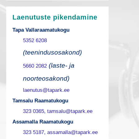
Laenutuste pikendamine
Tapa Vallaraamatukogu
5352 6208
(teenindusosakond)
(laste- ja
5660 2082
noorteosakond)
laenutus@tapark.ee
Tamsalu Raamatukogu
323 0365
,
tamsalu@tapark.ee
Assamalla Raamatukogu
323 5187
,
assamalla@tapark.ee