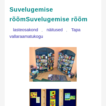
Suvelugemise
rõõm
Suvelugemise rõõm
lasteosakond
näitused
Tapa
,
,
vallaraamatukogu