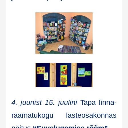
4. juu­nist 15. juu­li­ni
Tapa lin­na­
raa­ma­tu­ko­gu las­te­osa­kon­nas