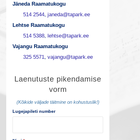
Jäneda Raamatukogu
514 2544
,
janeda@tapark.ee
Lehtse Raamatukogu
514 5388
,
lehtse@tapark.ee
Vajangu Raamatukogu
325 5571
,
vajangu@tapark.ee
L
Laenutuste pikendamise
vorm
a
e
(Kõikide väljade täitmine on kohustuslik!)
Lugejapileti number
n
u
t