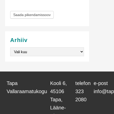
m
Saada pikendamissoov
i
s
e
Arhiiv
v
Arhiiv
o
r
m
Tapa
Kooli 6,
telefon
e-post
Vallaraamatukogu
45106
323
info@tap
Tapa,
2080
Lääne-