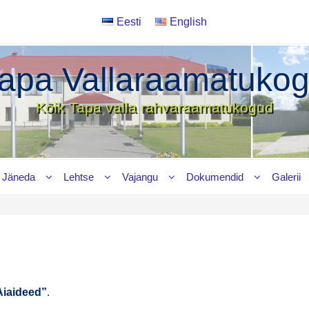
Eesti
English
apa Vallaraamatuko
Kõik Tapa valla rahvaraamatukogud
Jäneda
Lehtse
Vajangu
Dokumendid
Galerii
Aiai­deed”
.