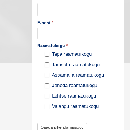
u
s
t
E-post
*
e
p
Raamatukogu
*
i
Tapa raamatukogu
k
Tamsalu raamatukogu
e
n
Assamalla raamatukogu
d
Jäneda raamatukogu
a
Lehtse raamatukogu
m
Vajangu raamatukogu
i
s
Saada pikendamissoov