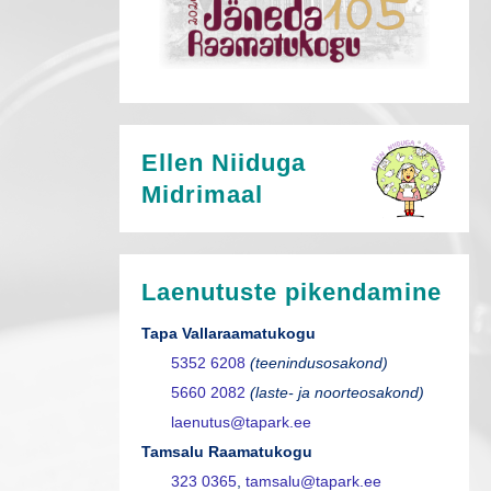
Ellen Niiduga
Midrimaal
Laenutuste pikendamine
Tapa Vallaraamatukogu
5352 6208
(teenindusosakond)
5660 2082
(laste- ja noorteosakond)
laenutus@tapark.ee
Tamsalu Raamatukogu
323 0365
,
tamsalu@tapark.ee