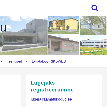
gu
Teenused
E‑kataloog RIKSWEB
Lugejaks
registreerumine
lugeja.raamatukogud.ee