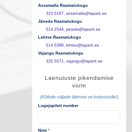
Assamalla Raamatukogu
323 5187
,
assamalla@tapark.ee
Jäneda Raamatukogu
514 2544
,
janeda@tapark.ee
Lehtse Raamatukogu
514 5388
,
lehtse@tapark.ee
Vajangu Raamatukogu
325 5571
,
vajangu@tapark.ee
L
Laenutuste pikendamise
a
vorm
e
(Kõikide väljade täitmine on kohustuslik!)
n
Lugejapileti number
u
t
Nimi
*