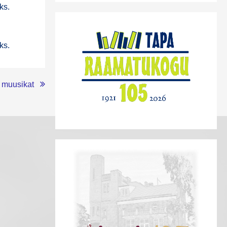
uks.
uks.
 muusikat