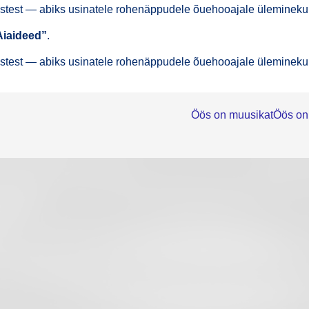
­tis­test — abiks usi­na­te­le rohe­näppu­de­le õue­hoo­aja­le üleminek
Aiai­deed”
.
­tis­test — abiks usi­na­te­le rohe­näppu­de­le õue­hoo­aja­le üleminek
Öös on muusikat
Öös on