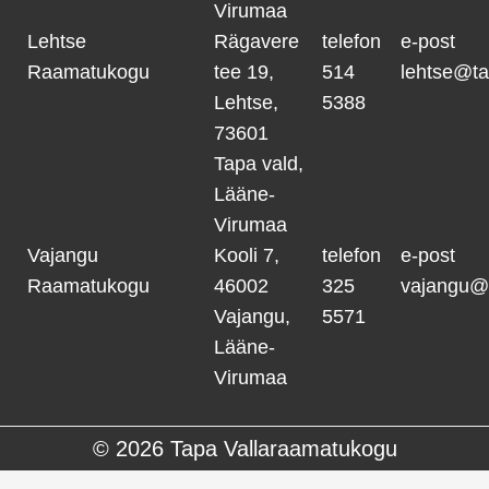
Virumaa
Lehtse
Rägavere
telefon
e-post
Raamatukogu
tee 19,
514
lehtse@ta
Lehtse,
5388
73601
Tapa vald,
Lääne-
Virumaa
Vajangu
Kooli 7,
telefon
e-post
Raamatukogu
46002
325
vajangu@
Vajangu,
5571
Lääne-
Virumaa
© 2026
Tapa Vallaraamatukogu