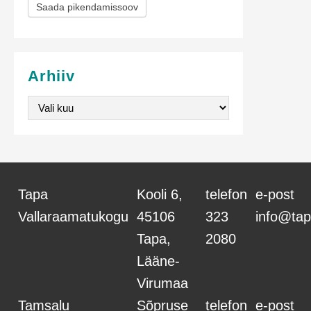
Saada pikendamissoov
i
s
e
Arhiiv
v
Arhiiv
o
r
m
Tapa
Kooli 6,
telefon
e-post
Vallaraamatukogu
45106
323
info@tap
Tapa,
2080
Lääne-
Virumaa
Tamsalu
Sõpruse
telefon
e-post