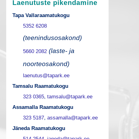
Laenutuste pikendamine
Tapa Vallaraamatukogu
5352 6208
(teenindusosakond)
(laste- ja
5660 2082
noorteosakond)
laenutus@tapark.ee
Tamsalu Raamatukogu
323 0365
,
tamsalu@tapark.ee
Assamalla Raamatukogu
323 5187
,
assamalla@tapark.ee
Jäneda Raamatukogu
514 2544
,
janeda@tapark.ee