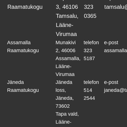
Raamatukogu
3, 46106
323
tamsalu
Tamsalu,
0365
Lääne-
Virumaa
Assamalla
Munakivi
telefon
e-post
Raamatukogu
2, 46006
323
assamall
Assamalla,
5187
Lääne-
Virumaa
Jäneda
Jäneda
telefon
e-post
Raamatukogu
loss,
514
janeda@t
Jäneda,
2544
73602
Tapa vald,
Lääne-