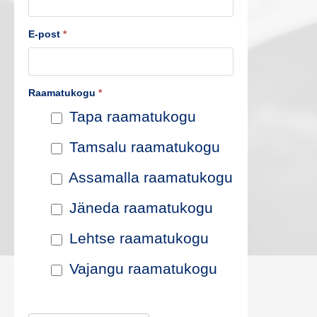
s
E-post
*
t
e
Raamatukogu
*
p
Tapa raamatukogu
i
Tamsalu raamatukogu
k
Assamalla raamatukogu
e
Jäneda raamatukogu
n
Lehtse raamatukogu
d
Vajangu raamatukogu
a
m