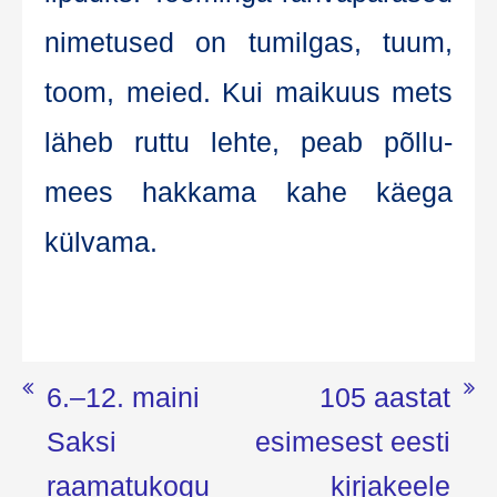
nime­tu­sed on tumil­gas, tuum,
toom, meied. Kui mai­kuus mets
läheb rut­tu leh­te, peab põl­lu­
mees hak­ka­ma kahe käe­ga
külvama.
Navigeerimine
6.–12. maini
105 aastat
Saksi
esimesest eesti
raamatukogu
kirjakeele