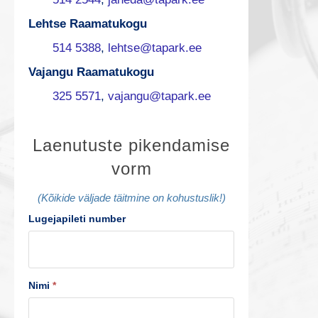
Lehtse Raamatukogu
514 5388
,
lehtse@tapark.ee
Vajangu Raamatukogu
325 5571
,
vajangu@tapark.ee
L
Laenutuste pikendamise
vorm
a
e
(Kõikide väljade täitmine on kohustuslik!)
Lugejapileti number
n
u
t
Nimi
*
u