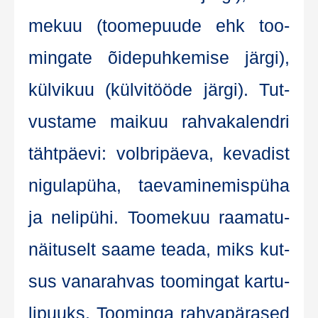
me­kuu (too­me­puu­de ehk too­
min­ga­te õide­puh­ke­mise jär­gi),
kül­vi­kuu (kül­vi­töö­de jär­gi). Tut­
vus­ta­me mai­kuu rah­va­ka­lend­ri
täht­päe­vi: volb­ri­päe­va, keva­dist
nigu­la­pü­ha, tae­va­mi­ne­mis­pü­ha
ja neli­pühi. Too­me­kuu raa­ma­tu­
näi­tu­selt saa­me tea­da, miks kut­
sus vana­rah­vas too­min­gat kar­tu­
li­puuks. Too­min­ga rah­va­pä­ra­sed