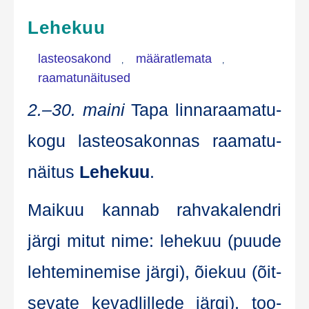
Lehekuu
lasteosakond
määratlemata
,
,
raamatunäitused
2.–30. mai­ni
Tapa lin­na­raa­ma­tu­
ko­gu las­te­osa­kon­nas raa­ma­tu­
näi­tus
Lehe­kuu
.
Mai­kuu kan­nab rah­va­ka­lend­ri
jär­gi mitut nime: lehe­kuu (puu­de
leh­te­mi­ne­mise jär­gi), õie­kuu (õit­
se­va­te kevad­lil­le­de jär­gi), too­