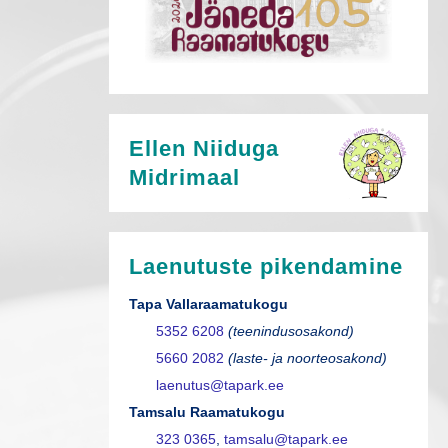
Ellen Niiduga
Midrimaal
Laenutuste pikendamine
Tapa Vallaraamatukogu
5352 6208
(teenindusosakond)
5660 2082
(laste- ja noorteosakond)
laenutus@tapark.ee
Tamsalu Raamatukogu
323 0365
,
tamsalu@tapark.ee