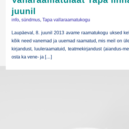
juunil
info
,
sündmus
,
Tapa vallaraamatukogu
Lau­päe­val, 8. juu­nil 2013 ava­me raa­ma­tu­ko­gu uksed kel
kõik need vanemad ja uuemad raa­ma­tud, mis meil on üle jää
kir­jan­dust, luu­le­raa­ma­tu­id, teat­me­kir­jan­dust (aian­­dus-
osta ka vene- ja […]