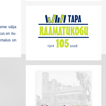
e­me väl­ja
us on ilu­
õi­ma­lus on