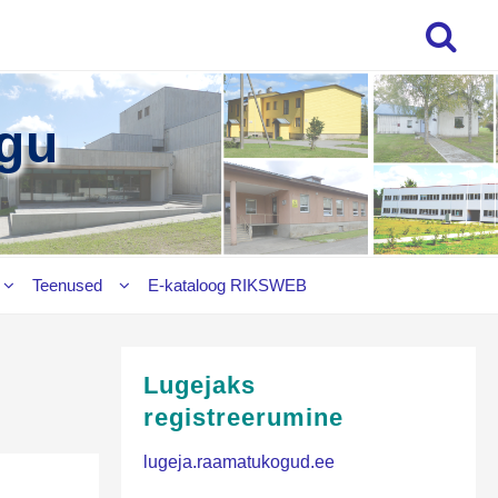
gu
Teenused
E‑kataloog RIKSWEB
Lugejaks
registreerumine
lugeja.raamatukogud.ee