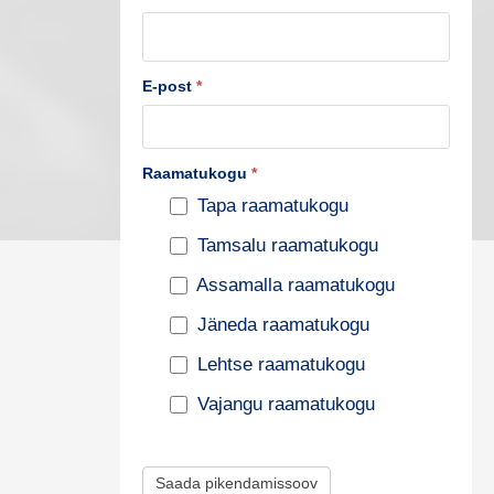
u
s
t
E-post
*
e
p
Raamatukogu
*
i
Tapa raamatukogu
k
Tamsalu raamatukogu
e
n
Assamalla raamatukogu
d
Jäneda raamatukogu
a
Lehtse raamatukogu
m
Vajangu raamatukogu
i
s
Saada pikendamissoov