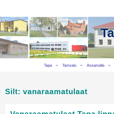
Skip
to
content
T
Tapa
Tamsalu
Assamalla
Silt:
vanaraamatulaat
Vanaraamatulaat Tapa linn