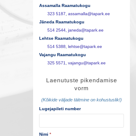
Assamalla Raamatukogu
323 5187
,
assamalla@tapark.ee
Jäneda Raamatukogu
514 2544
,
janeda@tapark.ee
Lehtse Raamatukogu
514 5388
,
lehtse@tapark.ee
Vajangu Raamatukogu
325 5571
,
vajangu@tapark.ee
L
Laenutuste pikendamise
a
vorm
e
(Kõikide väljade täitmine on kohustuslik!)
n
Lugejapileti number
u
t
Nimi
*