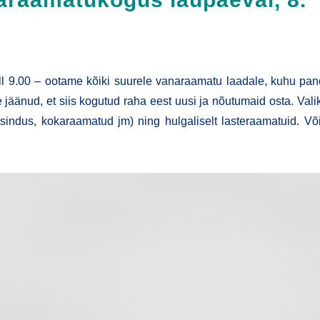
l 9.00 – oota­me kõi­ki suu­re­le vana­raa­ma­tu laa­da­le, kuhu pan
­nud, et siis kogu­tud raha eest uusi ja nõu­tu­maid osta. Vali­k
mesi­n­­dus, koka­raa­ma­tud jm) ning hul­ga­li­selt las­te­raa­ma­tu­id. V