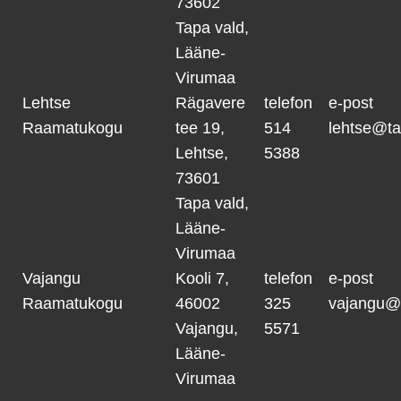
73602
Tapa vald,
Lääne-
Virumaa
Lehtse
Rägavere
telefon
e-post
Raamatukogu
tee 19,
514
lehtse@ta
Lehtse,
5388
73601
Tapa vald,
Lääne-
Virumaa
Vajangu
Kooli 7,
telefon
e-post
Raamatukogu
46002
325
vajangu@
Vajangu,
5571
Lääne-
Virumaa