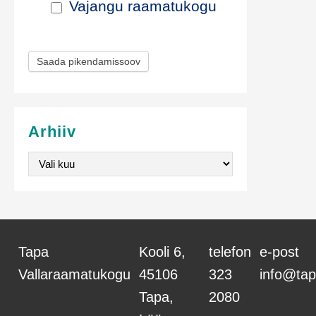
Vajangu raamatukogu
a
m
Saada pikendamissoov
i
s
e
Arhiiv
v
Arhiiv
o
r
m
Tapa
Kooli 6,
telefon
e-post
Vallaraamatukogu
45106
323
info@tap
Tapa,
2080