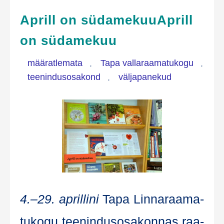
Aprill on südamekuu
Aprill
on südamekuu
määratlemata
Tapa vallaraamatukogu
,
,
teenindusosakond
väljapanekud
,
4.–29. april­li­ni
Tapa Lin­na­raa­ma­
tu­ko­gu tee­nin­dus­osa­kon­nas raa­