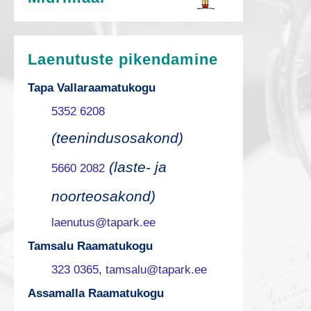
Laenutuste pikendamine
Tapa Vallaraamatukogu
5352 6208
(teenindusosakond)
(laste- ja
5660 2082
noorteosakond)
laenutus@tapark.ee
Tamsalu Raamatukogu
323 0365
,
tamsalu@tapark.ee
Assamalla Raamatukogu