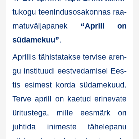
tu­ko­gu tee­nin­dus­osa­kon­nas raa­
ma­tu­väl­ja­pa­nek
“Aprill on
süda­me­kuu”
.
April­lis tähis­ta­tak­se ter­vi­se aren­
gu ins­tituu­di eest­ve­da­misel Ees­
tis esi­mest kor­da süda­me­kuud.
Ter­ve aprill on kae­tud eri­ne­va­te
üri­tus­te­ga, mil­le ees­märk on
juhti­da ini­mes­te tähe­le­pa­nu