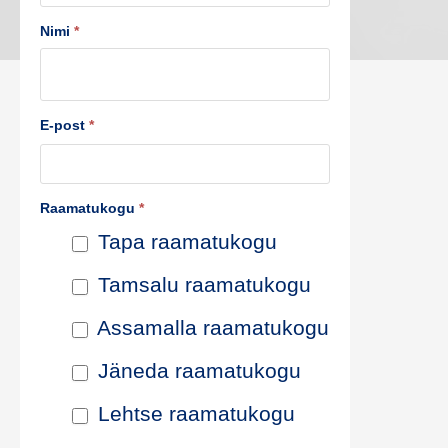
t
Nimi
*
u
s
E-post
*
t
e
Raamatukogu
*
p
Tapa raamatukogu
i
Tamsalu raamatukogu
k
Assamalla raamatukogu
e
Jäneda raamatukogu
n
Lehtse raamatukogu
d