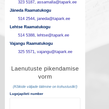
323 5187
,
assamalla@tapark.ee
Jäneda Raamatukogu
514 2544
,
janeda@tapark.ee
Lehtse Raamatukogu
514 5388
,
lehtse@tapark.ee
Vajangu Raamatukogu
325 5571
,
vajangu@tapark.ee
L
Laenutuste pikendamise
vorm
a
e
(Kõikide väljade täitmine on kohustuslik!)
Lugejapileti number
n
u