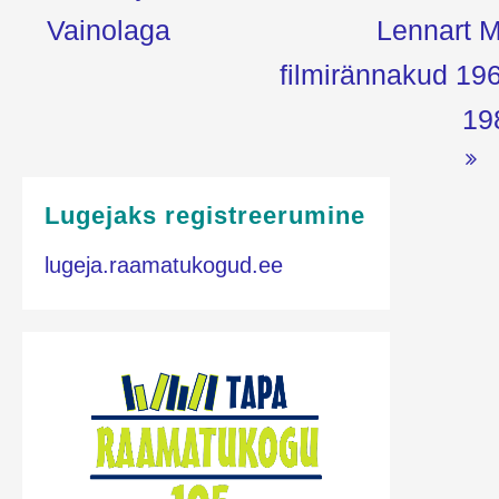
Vainolaga
Lennart M
filmirännakud 19
19
Lugejaks registreerumine
lugeja.raamatukogud.ee