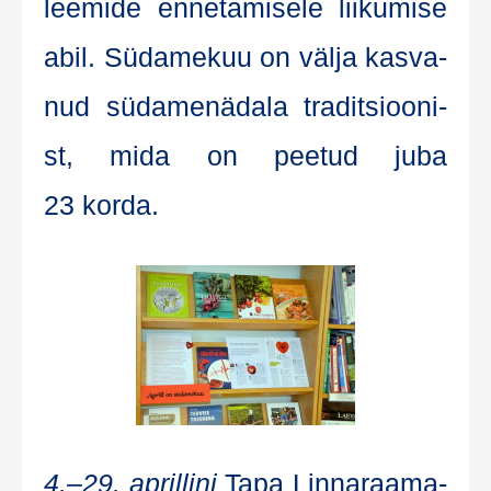
leemi­de enne­ta­mise­le lii­ku­mise
abil. Süda­me­kuu on väl­ja kas­va­
nud süda­me­nä­da­la tra­dit­sioo­ni­
st, mida on pee­tud juba
23 korda.
4.–29. april­li­ni
Tapa Lin­na­raa­ma­