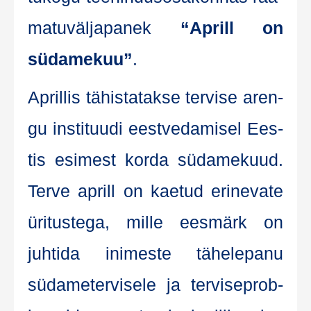
ma­tu­väl­ja­pa­nek
“Aprill on
süda­me­kuu”
.
April­lis tähis­ta­tak­se ter­vi­se aren­
gu ins­tituu­di eest­ve­da­misel Ees­
tis esi­mest kor­da süda­me­kuud.
Ter­ve aprill on kae­tud eri­ne­va­te
üri­tus­te­ga, mil­le ees­märk on
juhti­da ini­mes­te tähe­le­pa­nu
süda­me­ter­vi­se­le ja ter­vi­se­prob­