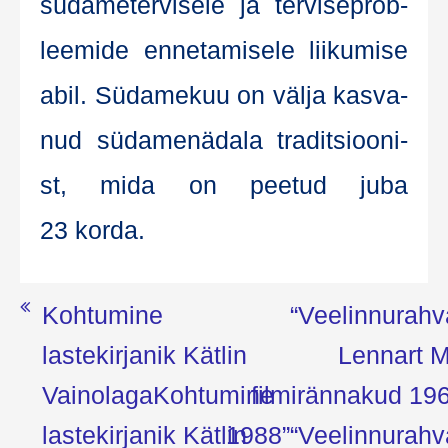
süda­me­ter­vi­se­le ja ter­vi­se­prob­
leemi­de enne­ta­mise­le lii­ku­mise
abil. Süda­me­kuu on väl­ja kas­va­
nud süda­me­nä­da­la tra­dit­sioo­ni­
st, mida on pee­tud juba
23 korda.
Navigeerimine
Kohtumine
“Veelinnurahv
lastekirjanik Kätlin
Lennart M
Vainolaga
Kohtumine
filmirännakud 19
lastekirjanik Kätlin
1988”
“Veelinnurahv