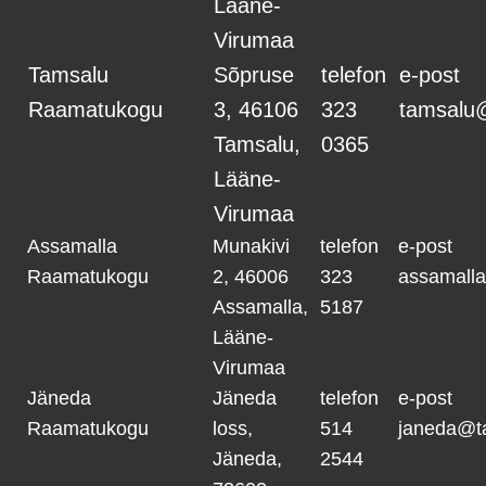
Lääne-
Virumaa
Tamsalu
Sõpruse
telefon
e-post
Raamatukogu
3, 46106
323
tamsalu
Tamsalu,
0365
Lääne-
Virumaa
Assamalla
Munakivi
telefon
e-post
Raamatukogu
2, 46006
323
assamall
Assamalla,
5187
Lääne-
Virumaa
Jäneda
Jäneda
telefon
e-post
Raamatukogu
loss,
514
janeda@t
Jäneda,
2544