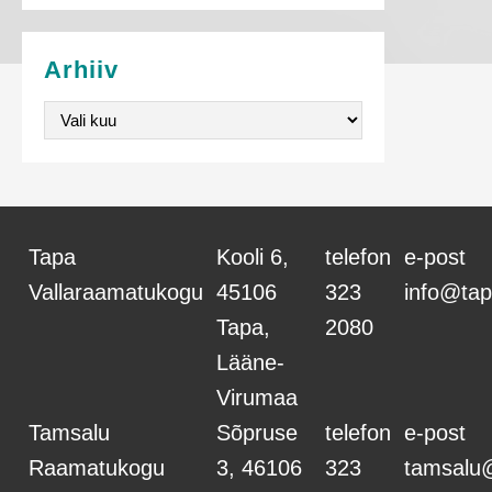
s
e
Arhiiv
v
Arhiiv
o
r
m
Tapa
Kooli 6,
telefon
e-post
Vallaraamatukogu
45106
323
info@tap
Tapa,
2080
Lääne-
Virumaa
Tamsalu
Sõpruse
telefon
e-post
Raamatukogu
3, 46106
323
tamsalu