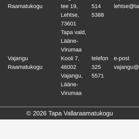
Raamatukogu
tee 19,
514
lehtse@ta
Lehtse,
5388
73601
Tapa vald,
Lääne-
Virumaa
Vajangu
Kooli 7,
telefon
e-post
Raamatukogu
46002
325
vajangu@
Vajangu,
5571
Lääne-
Virumaa
© 2026
Tapa Vallaraamatukogu