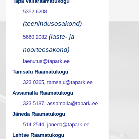
Tapa Vallaraamatukogu
5352 6208
(teenindusosakond)
(laste- ja
5660 2082
noorteosakond)
laenutus@tapark.ee
Tamsalu Raamatukogu
323 0365
,
tamsalu@tapark.ee
Assamalla Raamatukogu
323 5187
,
assamalla@tapark.ee
Jäneda Raamatukogu
514 2544
,
janeda@tapark.ee
Lehtse Raamatukogu