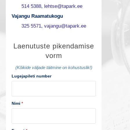
514 5388
,
lehtse@tapark.ee
Vajangu Raamatukogu
325 5571
,
vajangu@tapark.ee
L
Laenutuste pikendamise
vorm
a
e
(Kõikide väljade täitmine on kohustuslik!)
Lugejapileti number
n
u
t
Nimi
*
u
s