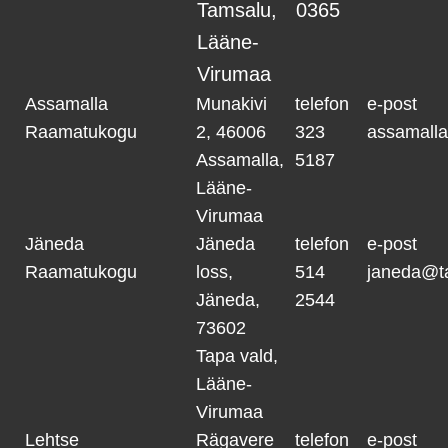
Tamsalu,
0365
Lääne-
Virumaa
Assamalla
Munakivi
telefon
e-post
Raamatukogu
2, 46006
323
assamall
Assamalla,
5187
Lääne-
Virumaa
Jäneda
Jäneda
telefon
e-post
Raamatukogu
loss,
514
janeda@t
Jäneda,
2544
73602
Tapa vald,
Lääne-
Virumaa
Lehtse
Rägavere
telefon
e-post