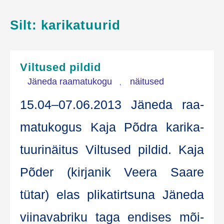
Silt:
karikatuurid
Viltused pildid
Jäneda raamatukogu
näitused
,
15.04–07.06.2013 Jäne­da raa­
ma­tu­ko­gus Kaja Põd­ra kari­ka­
tuu­ri­näi­tus Vil­tu­sed pil­did. Kaja
Põder (kir­ja­nik Vee­ra Saa­re
tütar) elas pli­ka­tirt­su­na Jäne­da
vii­na­vab­ri­ku taga endi­ses mõi­