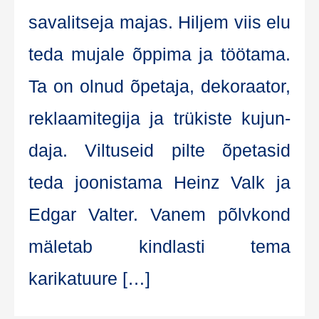
sa­va­lit­se­ja majas. Hil­jem viis elu
teda muja­le õppi­ma ja töö­ta­ma.
Ta on olnud õpe­ta­ja, deko­raa­tor,
rek­laa­mi­te­gi­ja ja trükis­te kujun­
da­ja. Vil­tu­seid pil­te õpe­ta­sid
teda joo­nis­ta­ma Hei­nz Valk ja
Edgar Val­ter. Vanem põlv­kond
mäle­tab kind­las­ti tema
karikatuure […]