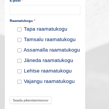
E-post
*
t
e
Raamatukogu
*
p
Tapa raamatukogu
i
Tamsalu raamatukogu
k
Assamalla raamatukogu
e
Jäneda raamatukogu
n
Lehtse raamatukogu
d
Vajangu raamatukogu
a
m
Saada pikendamissoov
i