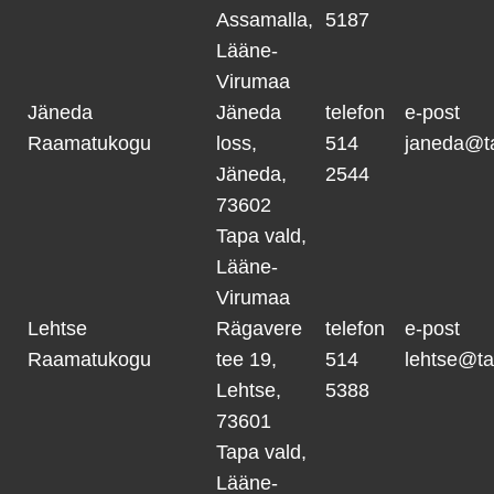
Assamalla,
5187
Lääne-
Virumaa
Jäneda
Jäneda
telefon
e-post
Raamatukogu
loss,
514
janeda@t
Jäneda,
2544
73602
Tapa vald,
Lääne-
Virumaa
Lehtse
Rägavere
telefon
e-post
Raamatukogu
tee 19,
514
lehtse@ta
Lehtse,
5388
73601
Tapa vald,
Lääne-