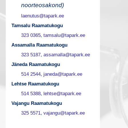
noorteosakond)
laenutus@tapark.ee
Tamsalu Raamatukogu
323 0365
,
tamsalu@tapark.ee
Assamalla Raamatukogu
323 5187
,
assamalla@tapark.ee
Jäneda Raamatukogu
514 2544
,
janeda@tapark.ee
Lehtse Raamatukogu
514 5388
,
lehtse@tapark.ee
Vajangu Raamatukogu
325 5571
,
vajangu@tapark.ee