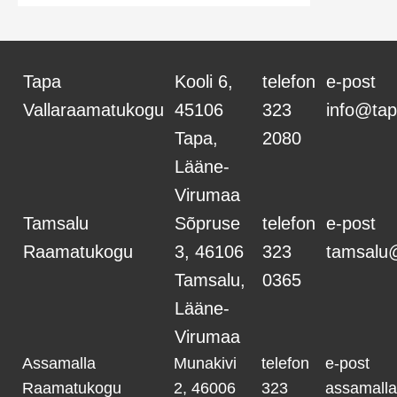
r
m
Tapa
Kooli 6,
telefon
e-post
Vallaraamatukogu
45106
323
info@tap
Tapa,
2080
Lääne-
Virumaa
Tamsalu
Sõpruse
telefon
e-post
Raamatukogu
3, 46106
323
tamsalu
Tamsalu,
0365
Lääne-
Virumaa
Assamalla
Munakivi
telefon
e-post
Raamatukogu
2, 46006
323
assamall