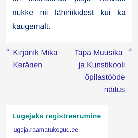
nuk­ke nii lähi­rii­ki­dest kui ka
kaugemalt.
Navigeerimine
Kirjanik Mika
Tapa Muusika-
Keränen
ja Kunstikooli
õpilastööde
näitus
Lugejaks registreerumine
lugeja.raamatukogud.ee