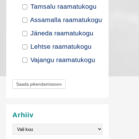
i
Tamsalu raamatukogu
k
Assamalla raamatukogu
e
Jäneda raamatukogu
n
Lehtse raamatukogu
d
Vajangu raamatukogu
a
m
Saada pikendamissoov
i
s
e
Arhiiv
v
Arhiiv
o