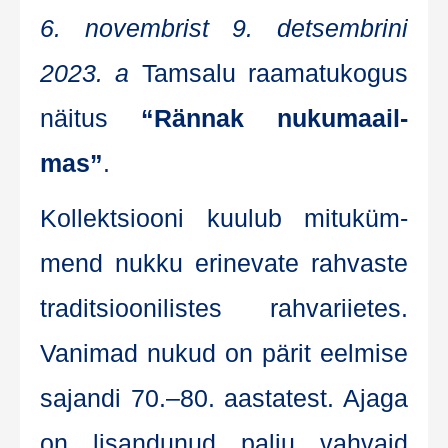
6. novemb­rist 9. det­semb­ri­ni
2023. a
Tam­sa­lu raa­ma­tu­ko­gus
näi­tus
“Rän­nak nuku­maa­il­
mas”
.
Kol­lekt­sioo­ni kuu­lub mitu­küm­
mend nuk­ku eri­ne­va­te rah­vas­te
tra­dit­sioo­ni­lis­tes rah­va­riie­tes.
Vani­mad nukud on pärit eel­mise
sajan­di 70.–80. aas­ta­test. Aja­ga
on lisan­du­nud pal­ju vah­vaid