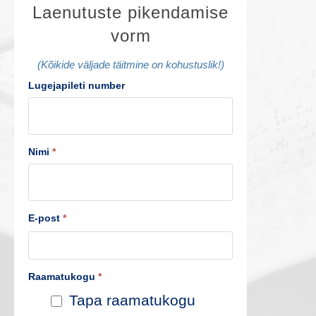
L
Laenutuste pikendamise
vorm
a
e
(Kõikide väljade täitmine on kohustuslik!)
Lugejapileti number
n
u
t
Nimi
*
u
s
E-post
*
t
e
Raamatukogu
*
p
Tapa raamatukogu