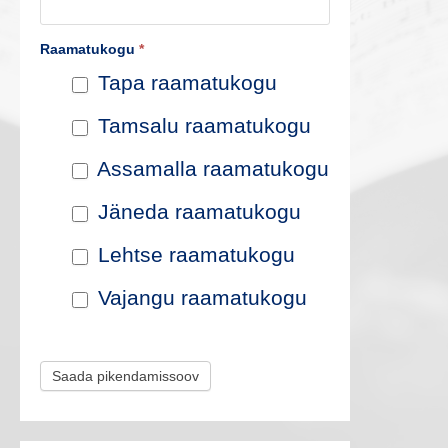
e
Raamatukogu
*
p
Tapa raamatukogu
i
Tamsalu raamatukogu
k
Assamalla raamatukogu
e
Jäneda raamatukogu
n
Lehtse raamatukogu
d
Vajangu raamatukogu
a
m
Saada pikendamissoov
i
s