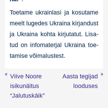
Toe­ta­me ukrain­lasi ja kosu­ta­me
meelt luge­des Ukrai­na kir­jan­dust
ja Ukrai­na koh­ta kir­ju­ta­tut. Lisa­
tud on info­ma­ter­jal Ukrai­na toe­
ta­mise võimalustest.
Navigeerimine
Viive Noore
Aasta tegijad
isikunäitus
looduses
“Jalutuskäik”