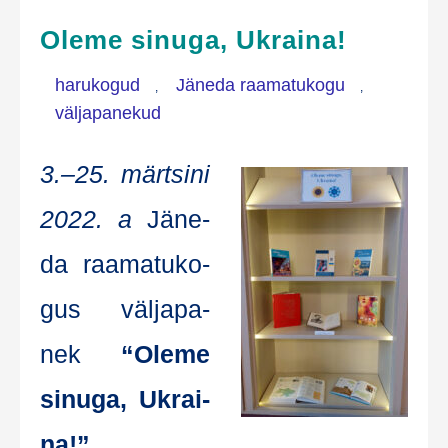
Oleme sinuga, Ukraina!
harukogud
Jäneda raamatukogu
,
,
väljapanekud
3.–25. märt­si­ni
2022. a
Jäne­
da raa­ma­tu­ko­
gus väl­ja­pa­
nek
“Ole­me
sinu­ga, Ukrai­
na!”
.