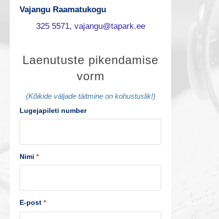
Vajangu Raamatukogu
325 5571
,
vajangu@tapark.ee
L
Laenutuste pikendamise
vorm
a
e
(Kõikide väljade täitmine on kohustuslik!)
Lugejapileti number
n
u
t
Nimi
*
u
s
E-post
*
t