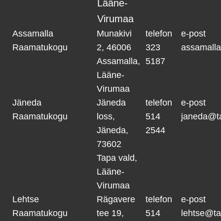
Lääne-
Virumaa
Assamalla
Munakivi
telefon
e-post
Raamatukogu
2, 46006
323
assamall
Assamalla,
5187
Lääne-
Virumaa
Jäneda
Jäneda
telefon
e-post
Raamatukogu
loss,
514
janeda@t
Jäneda,
2544
73602
Tapa vald,
Lääne-
Virumaa
Lehtse
Rägavere
telefon
e-post
Raamatukogu
tee 19,
514
lehtse@ta