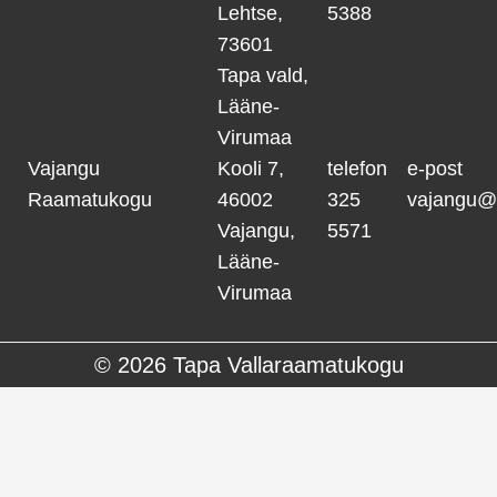
Lehtse,
5388
73601
Tapa vald,
Lääne-
Virumaa
Vajangu
Kooli 7,
telefon
e-post
Raamatukogu
46002
325
vajangu@
Vajangu,
5571
Lääne-
Virumaa
© 2026
Tapa Vallaraamatukogu