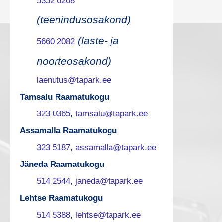
5352 6208
(teenindusosakond)
(laste- ja
5660 2082
noorteosakond)
laenutus@tapark.ee
Tamsalu Raamatukogu
323 0365
,
tamsalu@tapark.ee
Assamalla Raamatukogu
323 5187
,
assamalla@tapark.ee
Jäneda Raamatukogu
514 2544
,
janeda@tapark.ee
Lehtse Raamatukogu
514 5388
,
lehtse@tapark.ee