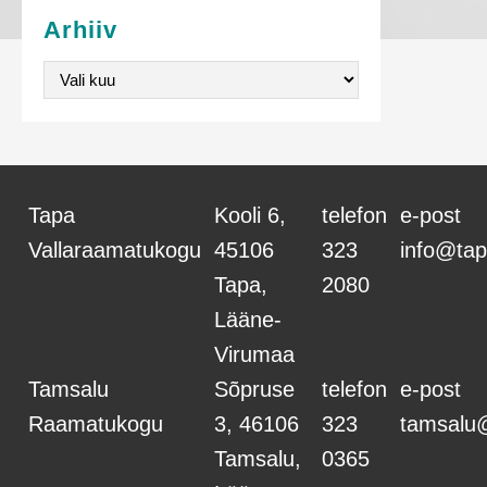
e
Arhiiv
v
Arhiiv
o
r
m
Tapa
Kooli 6,
telefon
e-post
Vallaraamatukogu
45106
323
info@tap
Tapa,
2080
Lääne-
Virumaa
Tamsalu
Sõpruse
telefon
e-post
Raamatukogu
3, 46106
323
tamsalu
Tamsalu,
0365