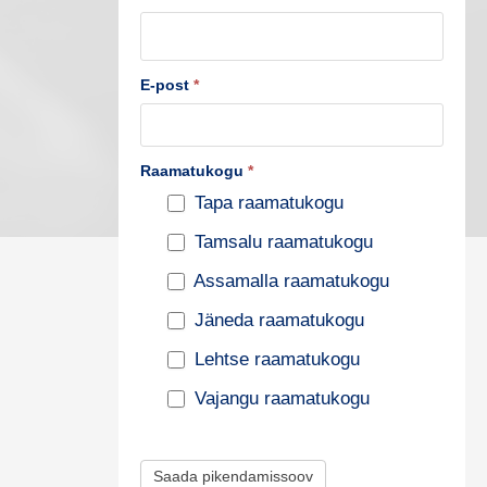
u
s
t
E-post
*
e
p
Raamatukogu
*
i
Tapa raamatukogu
k
Tamsalu raamatukogu
e
n
Assamalla raamatukogu
d
Jäneda raamatukogu
a
Lehtse raamatukogu
m
Vajangu raamatukogu
i
s
Saada pikendamissoov