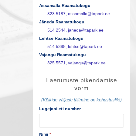
Assamalla Raamatukogu
323 5187
,
assamalla@tapark.ee
Jäneda Raamatukogu
514 2544
,
janeda@tapark.ee
Lehtse Raamatukogu
514 5388
,
lehtse@tapark.ee
Vajangu Raamatukogu
325 5571
,
vajangu@tapark.ee
L
Laenutuste pikendamise
a
vorm
e
(Kõikide väljade täitmine on kohustuslik!)
n
Lugejapileti number
u
t
Nimi
*