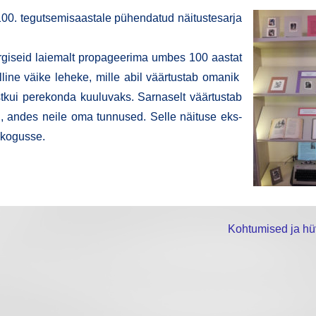
. tegut­se­mis­aas­ta­le pühen­da­tud näi­tus­te­sar­ja
r­gi­seid laie­malt pro­pa­gee­ri­ma umbes 100 aas­tat
­li­ne väi­ke lehe­ke, mil­le abil väär­tus­tab oma­nik
ust­kui pere­kon­da kuu­lu­vaks. Sar­na­selt väär­tus­tab
id, andes nei­le oma tun­nu­sed. Sel­le näi­tu­se eks­
ka kogusse.
Kohtumised ja hü