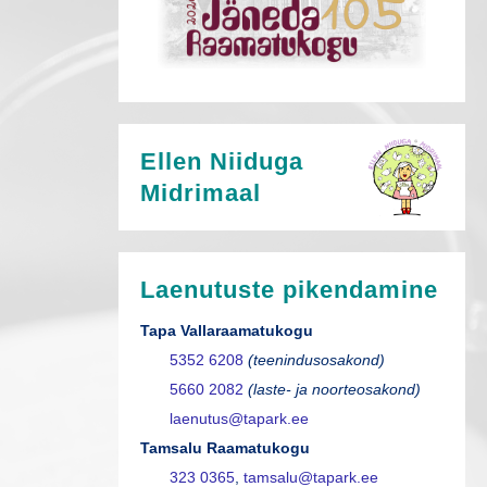
Ellen Niiduga
Midrimaal
Laenutuste pikendamine
Tapa Vallaraamatukogu
5352 6208
(teenindusosakond)
5660 2082
(laste- ja noorteosakond)
laenutus@tapark.ee
Tamsalu Raamatukogu
323 0365
,
tamsalu@tapark.ee