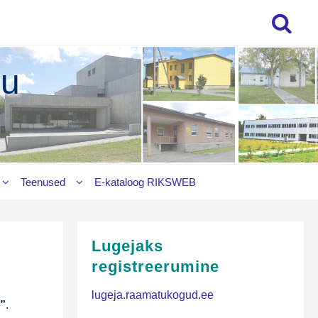
gu
Teenused
E‑kataloog RIKSWEB
Lugejaks
registreerumine
lugeja.raamatukogud.ee
s”
.