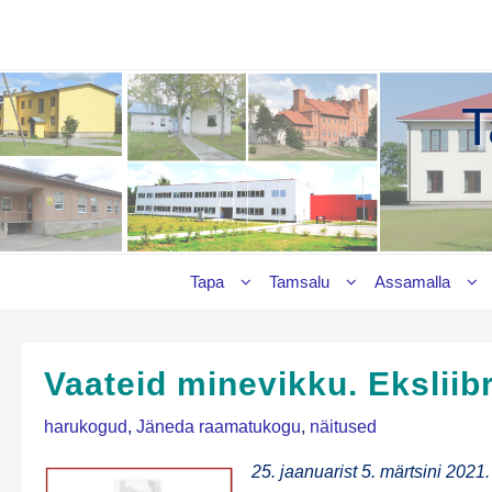
Skip
to
content
T
Tapa
Tamsalu
Assamalla
Vaateid minevikku. Eksliibr
harukogud
,
Jäneda raamatukogu
,
näitused
25. jaa­nua­rist 5. märt­si­ni 2021.