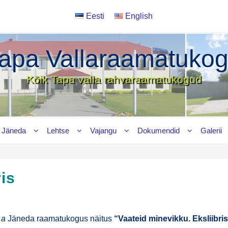
Eesti
English
apa Vallaraamatuko
Kõik Tapa valla rahvaraamatukogud
Jäneda
Lehtse
Vajangu
Dokumendid
Galerii
is
 a
Jäne­da raa­ma­tu­ko­gus näi­tus
“Vaa­teid mine­vik­ku. Eks­liib­ri