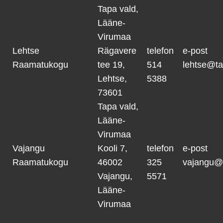
Tapa vald,
Lääne-
Virumaa
Lehtse
Rägavere
telefon
e-post
Raamatukogu
tee 19,
514
lehtse@ta
Lehtse,
5388
73601
Tapa vald,
Lääne-
Virumaa
Vajangu
Kooli 7,
telefon
e-post
Raamatukogu
46002
325
vajangu@
Vajangu,
5571
Lääne-
Virumaa