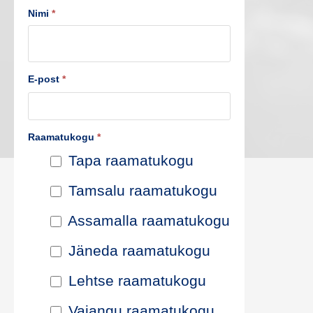
t
Nimi
*
u
s
E-post
*
t
e
Raamatukogu
*
p
Tapa raamatukogu
i
Tamsalu raamatukogu
k
Assamalla raamatukogu
e
Jäneda raamatukogu
n
Lehtse raamatukogu
d
Vajangu raamatukogu