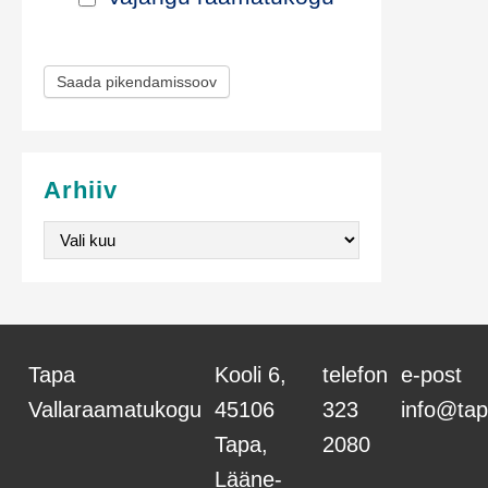
a
m
Saada pikendamissoov
i
s
e
Arhiiv
v
Arhiiv
o
r
m
Tapa
Kooli 6,
telefon
e-post
Vallaraamatukogu
45106
323
info@tap
Tapa,
2080
Lääne-