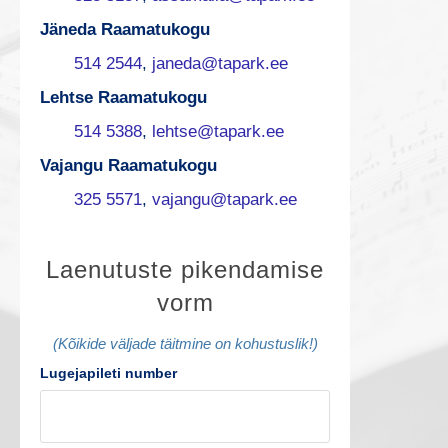
Jäneda Raamatukogu
514 2544
,
janeda@tapark.ee
Lehtse Raamatukogu
514 5388
,
lehtse@tapark.ee
Vajangu Raamatukogu
325 5571
,
vajangu@tapark.ee
L
Laenutuste pikendamise
vorm
a
e
(Kõikide väljade täitmine on kohustuslik!)
Lugejapileti number
n
u