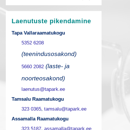
Laenutuste pikendamine
Tapa Vallaraamatukogu
5352 6208
(teenindusosakond)
(laste- ja
5660 2082
noorteosakond)
laenutus@tapark.ee
Tamsalu Raamatukogu
323 0365
,
tamsalu@tapark.ee
Assamalla Raamatukogu
323 5187
,
assamalla@tapark.ee