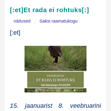
[:et]Et rada ei rohtuks[:]
näitused
Saksi raamatukogu
,
[:et]
15. jaa­nua­rist 8. veebruari­ni