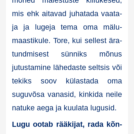
mõned mäles­tus­te kil­lu­ke­sed,
mis ehk aita­vad juha­ta­da vaa­ta­
ja ja luge­ja tema oma mälu­
maas­ti­ku­le. Tore, kui sel­lest ära­
tund­mi­sest sün­niks mõnus
jutus­ta­mi­ne lähe­das­te seltsis või
tekiks soov külas­ta­da oma
sugu­võ­sa vana­sid, kin­ki­da nei­le
natu­ke aega ja kuu­la­ta lugusid.
Lugu ootab rää­ki­jat, rada kõn­