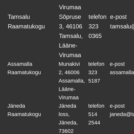
Virumaa
Tamsalu
Sõpruse
telefon
e-post
Raamatukogu
3, 46106
323
tamsalu
Tamsalu,
0365
Lääne-
Virumaa
Assamalla
Munakivi
telefon
e-post
Raamatukogu
2, 46006
323
assamall
Assamalla,
5187
Lääne-
Virumaa
Jäneda
Jäneda
telefon
e-post
Raamatukogu
loss,
514
janeda@t
Jäneda,
2544
73602