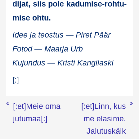
di­jat, siis pole kadu­mise-roh­tu­
mise ohtu.
Idee ja teos­tus — Piret Päär
Fotod — Maar­ja Urb
Kujun­dus — Kris­ti Kangilaski
[:]
Navigeerimine
[:et]Meie oma
[:et]Linn, kus
jutumaa[:]
me elasime.
Jalutuskäik