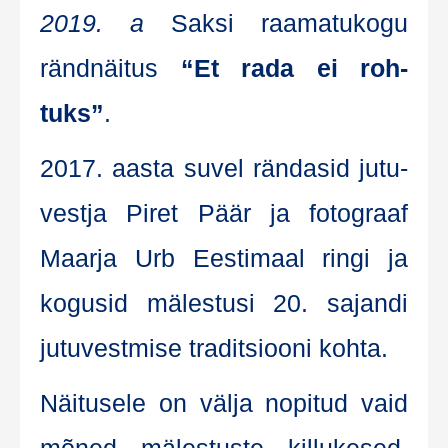
2019. a
Sak­si raa­ma­tu­ko­gu
ränd­näi­tus
“Et rada ei roh­
tuks”
.
2017. aas­ta suvel rän­da­sid jutu­
vest­ja Piret Päär ja fotograaf
Maar­ja Urb Ees­ti­maal rin­gi ja
kogusid mäles­tusi 20. sajan­di
jutu­vest­mise tra­dit­sioo­ni kohta.
Näi­tu­se­le on väl­ja nopi­tud vaid