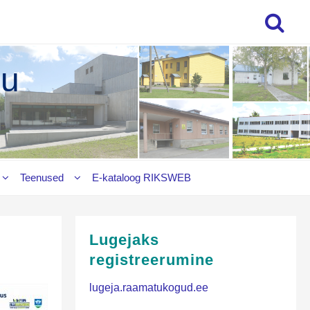
gu
Teenused
E‑kataloog RIKSWEB
Lugejaks
registreerumine
lugeja.raamatukogud.ee