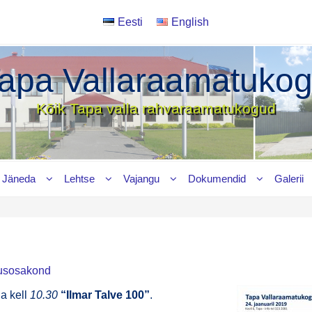
Eesti
English
apa Vallaraamatuko
Kõik Tapa valla rahvaraamatukogud
Jäneda
Lehtse
Vajangu
Dokumendid
Galerii
usosakond
ga kell
10.30
“Ilmar Tal­ve 100”
.