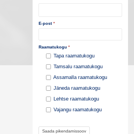
u
s
t
E-post
*
e
p
Raamatukogu
*
i
Tapa raamatukogu
k
Tamsalu raamatukogu
e
n
Assamalla raamatukogu
d
Jäneda raamatukogu
a
Lehtse raamatukogu
m
Vajangu raamatukogu
i
s
Saada pikendamissoov