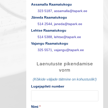
Assamalla Raamatukogu
323 5187
,
assamalla@tapark.ee
Jäneda Raamatukogu
514 2544
,
janeda@tapark.ee
Lehtse Raamatukogu
514 5388
,
lehtse@tapark.ee
Vajangu Raamatukogu
325 5571
,
vajangu@tapark.ee
L
Laenutuste pikendamise
a
vorm
e
(Kõikide väljade täitmine on kohustuslik!)
n
Lugejapileti number
u
t
Nimi
*