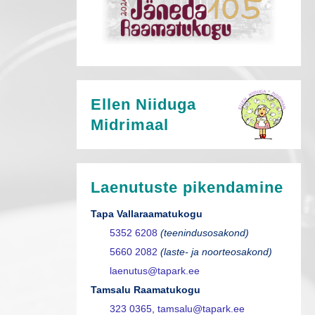
Ellen Niiduga
Midrimaal
Laenutuste pikendamine
Tapa Vallaraamatukogu
5352 6208
(teenindusosakond)
5660 2082
(laste- ja noorteosakond)
laenutus@tapark.ee
Tamsalu Raamatukogu
323 0365
,
tamsalu@tapark.ee