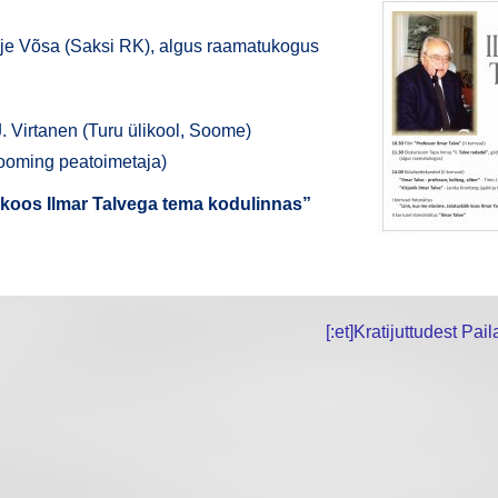
ir­je Võsa (Sak­si RK), algus raamatukogus
Vir­ta­nen (Turu üli­kool, Soome)
Loo­ming peatoimetaja)
k koos Ilmar Tal­ve­ga tema kodulinnas”
[:et]Kratijuttudest Paila