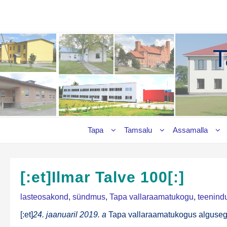
Skip
to
content
T
Tapa
Tamsalu
Assamalla
[:et]Ilmar Talve 100[:]
lasteosakond
,
sündmus
,
Tapa vallaraamatukogu
,
teenind
[:et]
24. jaa­nua­ril 2019. a
Tapa val­la­raa­ma­tu­ko­gus algu­se­