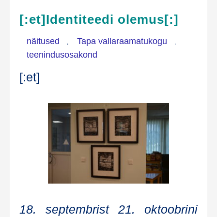
[:et]Identiteedi olemus[:]
näitused
Tapa vallaraamatukogu
,
,
teenindusosakond
[:et]
18. sep­temb­rist 21. oktoob­ri­ni