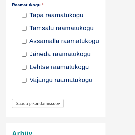
Raamatukogu
*
p
Tapa raamatukogu
i
Tamsalu raamatukogu
k
Assamalla raamatukogu
e
Jäneda raamatukogu
n
Lehtse raamatukogu
d
Vajangu raamatukogu
a
m
Saada pikendamissoov
i
s
e
Arhiiv