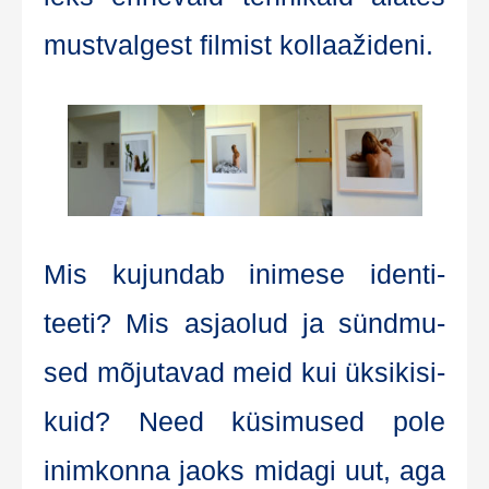
must­val­gest fil­mist kollaažideni.
Mis kujundab ini­m­ese iden­ti­
teeti? Mis asjaolud ja sünd­mu­
sed mõju­ta­vad meid kui üksikisi­
kuid? Need küsi­mu­sed pole
inim­kon­na jaoks mida­gi uut, aga