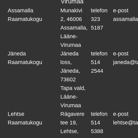
Virumaa
Assamalla
Munakivi
telefon
e-post
Raamatukogu
2, 46006
323
assamall
Assamalla,
5187
Lääne-
Virumaa
Jäneda
Jäneda
telefon
e-post
Raamatukogu
loss,
514
janeda@t
Jäneda,
2544
73602
Tapa vald,
Lääne-
Virumaa
Lehtse
Rägavere
telefon
e-post
Raamatukogu
tee 19,
514
lehtse@ta
Lehtse,
5388