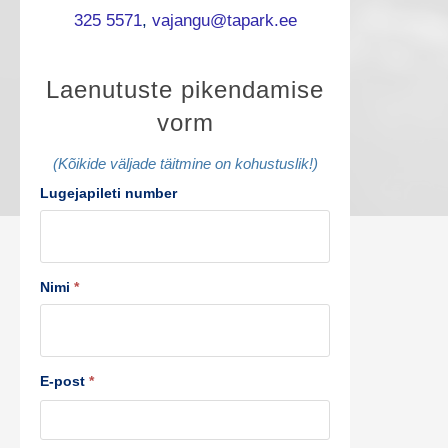
325 5571
,
vajangu@tapark.ee
L
Laenutuste pikendamise
vorm
a
e
(Kõikide väljade täitmine on kohustuslik!)
Lugejapileti number
n
u
t
Nimi
*
u
s
E-post
*
t
e