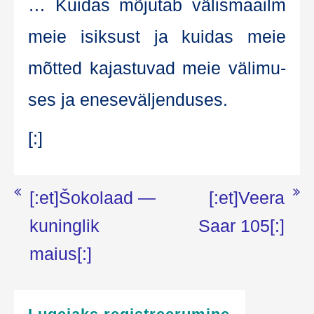
… Kui­das mõju­tab välis­maa­ilm
meie isik­sust ja kui­das meie
mõt­ted kajas­tu­vad meie väli­mu­
ses ja eneseväljenduses.
[:]
Navigeerimine
[:et]Šokolaad —
[:et]Veera
kuninglik
Saar 105[:]
maius[:]