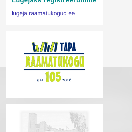
Lugejaks registreerumine
lugeja.raamatukogud.ee