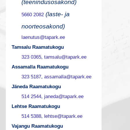
(teenindusosakond)
(laste- ja
5660 2082
noorteosakond)
laenutus@tapark.ee
Tamsalu Raamatukogu
323 0365
,
tamsalu@tapark.ee
Assamalla Raamatukogu
323 5187
,
assamalla@tapark.ee
Jäneda Raamatukogu
514 2544
,
janeda@tapark.ee
Lehtse Raamatukogu
514 5388
,
lehtse@tapark.ee
Vajangu Raamatukogu