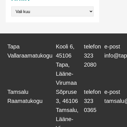
v
Arhiiv
o
r
m
Tapa
Kooli 6,
telefon
e-post
Vallaraamatukogu
45106
323
info@tap
Tapa,
2080
Lääne-
Virumaa
Tamsalu
Sõpruse
telefon
e-post
Raamatukogu
3, 46106
323
tamsalu
Tamsalu,
0365
Lääne-