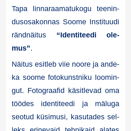
Tapa lin­na­raa­ma­tu­ko­gu tee­nin­
dus­osa­kon­nas Soo­me Ins­tituu­di
ränd­näi­tus
“Iden­ti­teedi ole­
mus”
.
Näi­tus esit­leb viie noo­re ja ande­
ka soo­me foto­kunst­ni­ku loo­min­
gut. Fotograa­fid käsit­le­vad oma
töö­des iden­ti­teedi ja mälu­ga
seo­tud küsi­mu­si, kasu­ta­des sel­
leks eri­ne­vaid teh­ni­ka­id ala­tes