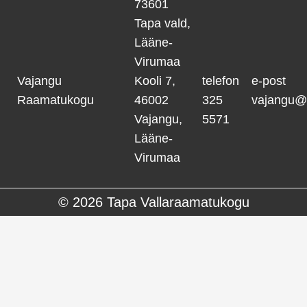
73601
Tapa vald,
Lääne-
Virumaa
Vajangu
Kooli 7,
telefon
e-post
Raamatukogu
46002
325
vajangu@
Vajangu,
5571
Lääne-
Virumaa
© 2026
Tapa Vallaraamatukogu