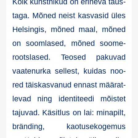
Kõik kunst­ni­kud on eri­ne­va taus­
ta­ga. Mõned neist kas­va­sid üles
Hel­sin­gis, mõned maal, mõned
on soom­la­sed, mõned soo­me­
roots­la­sed. Teo­sed paku­vad
vaa­te­nurka sel­lest, kui­das noo­
red täis­kas­va­nud ennast mää­rat­
le­vad ning iden­ti­teedi mõis­tet
taju­vad. Käsit­lus on lai: mina­pilt,
brän­ding, kao­tu­se­ko­ge­mus