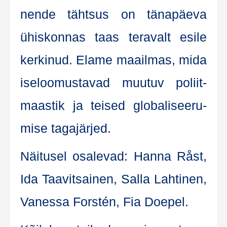
nen­de täht­sus on täna­päe­va
ühis­kon­nas taas tera­valt esi­le
ker­ki­nud. Ela­me maa­il­mas, mida
ise­loo­mus­ta­vad muu­tuv poliit­
maas­tik ja tei­sed glo­ba­li­see­ru­
mise tagajärjed.
Näi­tu­sel osale­vad: Han­na Råst,
Ida Taa­vit­sai­nen, Sal­la Lah­ti­nen,
Vanes­sa Fors­tén, Fia Doepel.