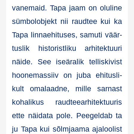
vanemaid. Tapa jaam on olu­li­ne
süm­bo­l­ob­jekt nii raud­tee kui ka
Tapa lin­na­ehi­tu­ses, samu­ti väär­
tus­lik his­to­rist­li­ku arhi­tek­tuu­ri
näi­de. See ise­ära­lik tel­lis­ki­vist
hoo­ne­mas­siiv on juba ehi­tus­li­
kult oma­laad­ne, mil­le sar­nast
koha­li­kus raud­tee­ar­hi­tek­tuu­ris
ette näi­da­ta pole. Pee­gel­dab ta
ju Tapa kui sõlm­jaa­ma aja­loolist