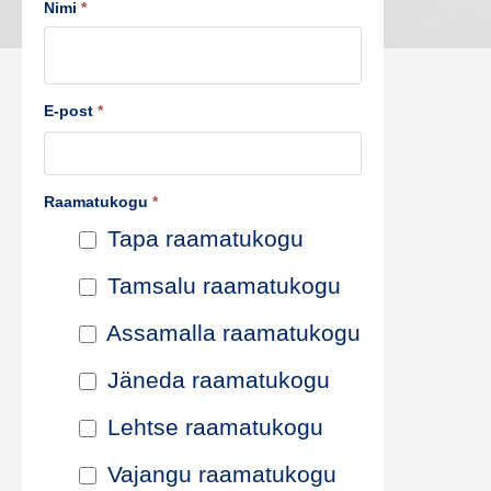
t
Nimi
*
u
s
E-post
*
t
e
Raamatukogu
*
p
Tapa raamatukogu
i
Tamsalu raamatukogu
k
Assamalla raamatukogu
e
Jäneda raamatukogu
n
Lehtse raamatukogu
d
Vajangu raamatukogu
a