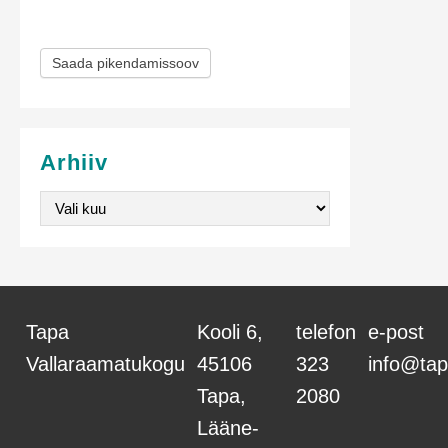
m
Saada pikendamissoov
i
s
e
Arhiiv
v
Arhiiv
o
r
m
Tapa
Kooli 6,
telefon
e-post
Vallaraamatukogu
45106
323
info@tap
Tapa,
2080
Lääne-