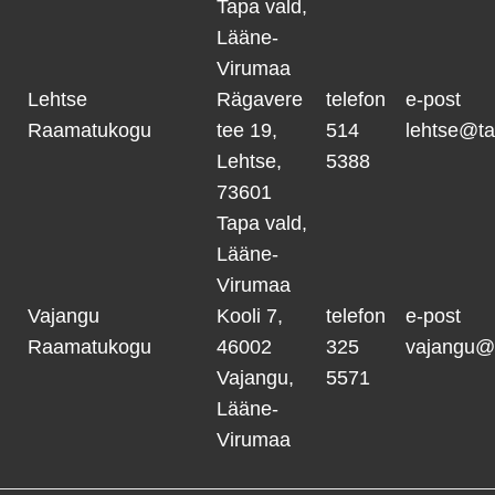
Tapa vald,
Lääne-
Virumaa
Lehtse
Rägavere
telefon
e-post
Raamatukogu
tee 19,
514
lehtse@ta
Lehtse,
5388
73601
Tapa vald,
Lääne-
Virumaa
Vajangu
Kooli 7,
telefon
e-post
Raamatukogu
46002
325
vajangu@
Vajangu,
5571
Lääne-
Virumaa