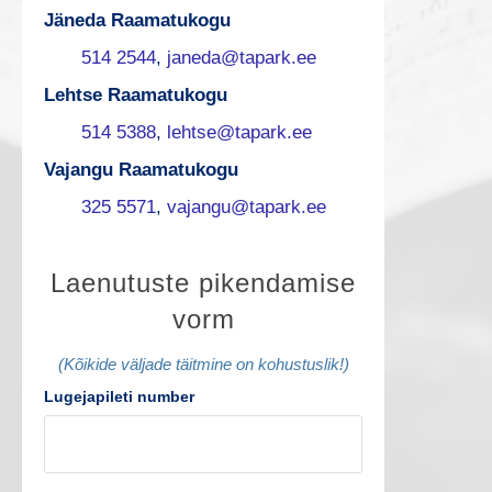
Jäneda Raamatukogu
514 2544
,
janeda@tapark.ee
Lehtse Raamatukogu
514 5388
,
lehtse@tapark.ee
Vajangu Raamatukogu
325 5571
,
vajangu@tapark.ee
L
Laenutuste pikendamise
vorm
a
e
(Kõikide väljade täitmine on kohustuslik!)
Lugejapileti number
n
u