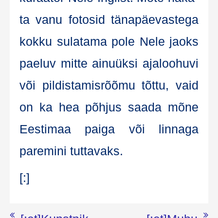
ta vanu foto­sid täna­päe­vas­te­ga
kok­ku sula­ta­ma pole Nele jaoks
paeluv mit­te ainu­ük­si aja­loo­hu­vi
või pil­dis­ta­mis­rõõ­mu tõt­tu, vaid
on ka hea põh­jus saa­da mõne
Ees­ti­maa pai­ga või lin­na­ga
pare­mi­ni tuttavaks.
[:]
Navigeerimine