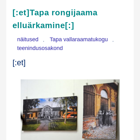
[:et]Tapa rongijaama
elluärkamine[:]
näitused
Tapa vallaraamatukogu
,
,
teenindusosakond
[:et]