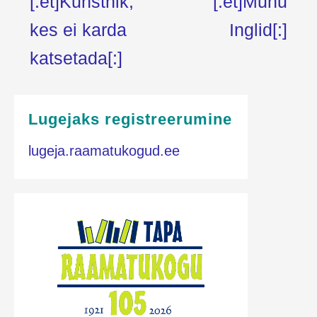
[:et]Kunstnik,
[:et]Muhu
kes ei karda
Inglid[:]
katsetada[:]
Lugejaks registreerumine
lugeja.raamatukogud.ee