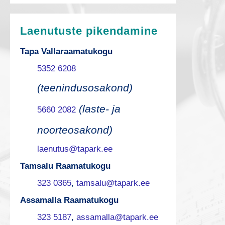
Laenutuste pikendamine
Tapa Vallaraamatukogu
5352 6208
(teenindusosakond)
(laste- ja
5660 2082
noorteosakond)
laenutus@tapark.ee
Tamsalu Raamatukogu
323 0365
,
tamsalu@tapark.ee
Assamalla Raamatukogu
323 5187
,
assamalla@tapark.ee