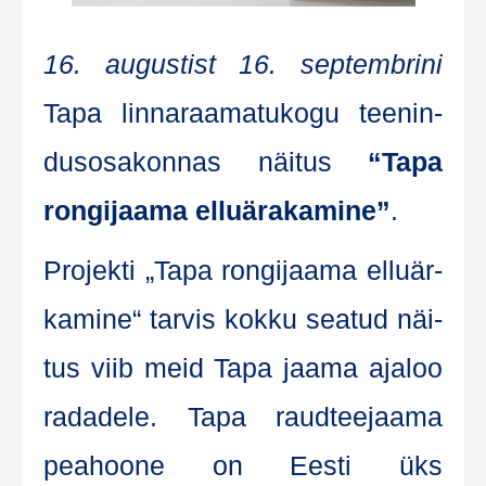
16. augus­tist 16. sep­temb­ri­ni
Tapa lin­na­raa­ma­tu­ko­gu tee­nin­
dus­osa­kon­nas näi­tus
“Tapa
ron­gi­jaa­ma ellu­ära­ka­mi­ne”
.
Pro­jek­ti „Tapa ron­gi­jaa­ma ellu­är­
ka­mi­ne“ tar­vis kok­ku sea­tud näi­
tus viib meid Tapa jaa­ma aja­loo
rada­de­le. Tapa raud­tee­jaa­ma
pea­hoo­ne on Ees­ti üks