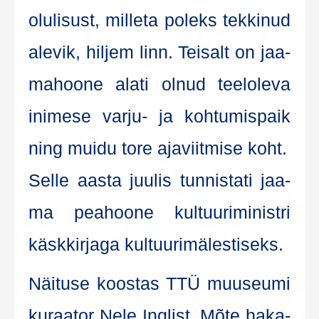
olu­li­sust, mil­le­ta poleks tek­ki­nud
ale­vik, hil­jem linn. Tei­salt on jaa­
ma­hoo­ne ala­ti olnud teel­ole­va
ini­m­ese var­ju- ja koh­tu­mis­paik
ning mui­du tore aja­viit­mise koht.
Sel­le aas­ta juu­lis tun­nista­ti jaa­
ma pea­hoo­ne kul­tuu­ri­mi­nist­ri
käsk­kir­ja­ga kultuurimälestiseks.
Näi­tu­se koos­tas TTÜ muu­seu­mi
kuraa­tor Nele Ing­list. Mõte haka­