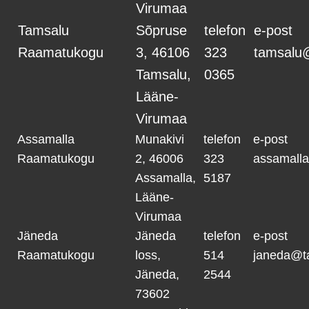
Virumaa
Tamsalu
Sõpruse
telefon
e-post
Raamatukogu
3, 46106
323
tamsalu
Tamsalu,
0365
Lääne-
Virumaa
Assamalla
Munakivi
telefon
e-post
Raamatukogu
2, 46006
323
assamall
Assamalla,
5187
Lääne-
Virumaa
Jäneda
Jäneda
telefon
e-post
Raamatukogu
loss,
514
janeda@t
Jäneda,
2544
73602