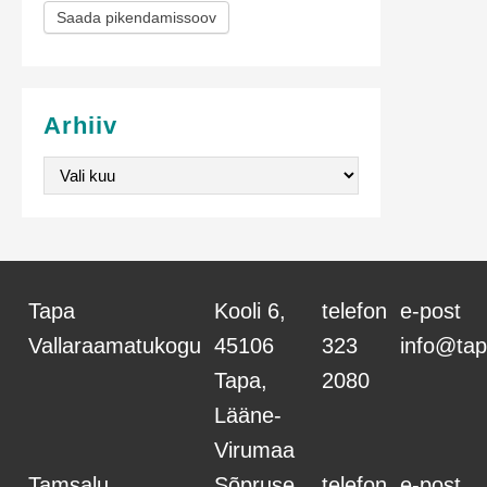
Saada pikendamissoov
i
s
e
Arhiiv
v
Arhiiv
o
r
m
Tapa
Kooli 6,
telefon
e-post
Vallaraamatukogu
45106
323
info@tap
Tapa,
2080
Lääne-
Virumaa
Tamsalu
Sõpruse
telefon
e-post