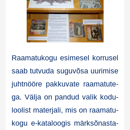
Raa­ma­tu­ko­gu esi­me­sel kor­ru­sel
saab tut­vu­da sugu­võ­sa uuri­mise
juht­nöö­re pak­ku­va­te raa­ma­tu­te­
ga. Väl­ja on pan­dud valik kodu­
loolist mater­ja­li, mis on raa­ma­tu­
ko­gu e‑kataloogis märk­sõ­nas­ta­