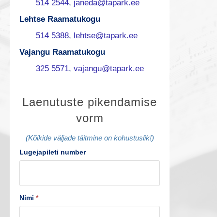
514 2544
,
janeda@tapark.ee
Lehtse Raamatukogu
514 5388
,
lehtse@tapark.ee
Vajangu Raamatukogu
325 5571
,
vajangu@tapark.ee
L
Laenutuste pikendamise
vorm
a
e
(Kõikide väljade täitmine on kohustuslik!)
Lugejapileti number
n
u
t
Nimi
*
u