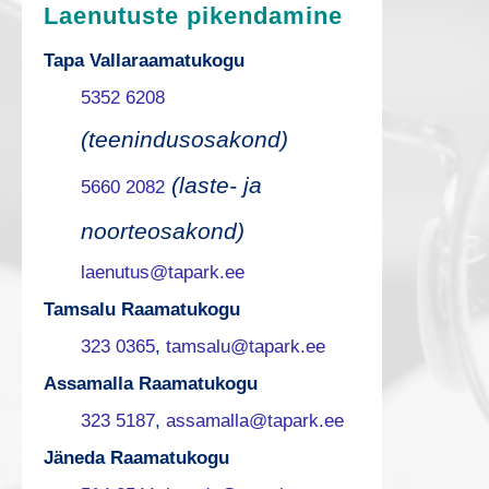
Laenutuste pikendamine
Tapa Vallaraamatukogu
5352 6208
(teenindusosakond)
(laste- ja
5660 2082
noorteosakond)
laenutus@tapark.ee
Tamsalu Raamatukogu
323 0365
,
tamsalu@tapark.ee
Assamalla Raamatukogu
323 5187
,
assamalla@tapark.ee
Jäneda Raamatukogu