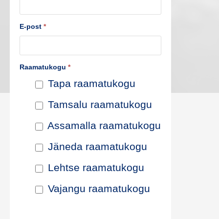
s
E-post
*
t
e
Raamatukogu
*
p
Tapa raamatukogu
i
Tamsalu raamatukogu
k
Assamalla raamatukogu
e
Jäneda raamatukogu
n
Lehtse raamatukogu
d
Vajangu raamatukogu
a
m