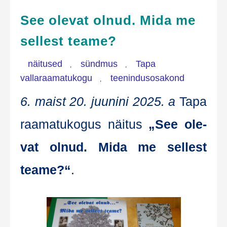
See olevat olnud. Mida me
sellest teame?
näitused
sündmus
Tapa
,
,
vallaraamatukogu
teenindusosakond
,
6. maist 20. juu­ni­ni 2025. a
Tapa
raa­ma­tu­ko­gus näi­tus
„See ole­
vat olnud. Mida me sel­lest
teame?“
.