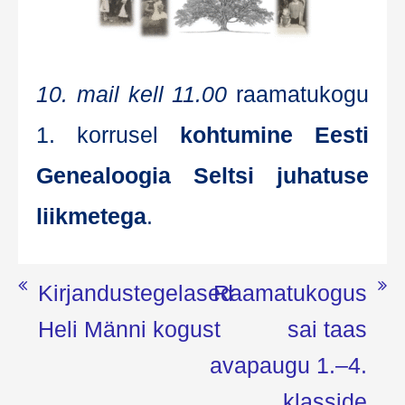
10. mail kell 11.00
raa­ma­tu­ko­gu
1. kor­ru­sel
koh­tu­mi­ne Ees­ti
Genea­loo­gia Selt­si juha­tu­se
liik­me­te­ga
.
Navigeerimine
Kirjandustegelased
Raamatukogus
Heli Männi kogust
sai taas
avapaugu 1.–4.
klasside