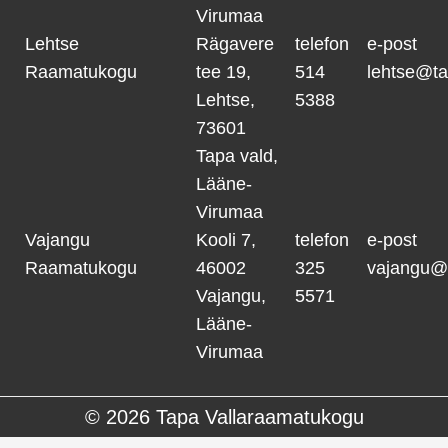
Virumaa
Lehtse
Rägavere
telefon
e-post
Raamatukogu
tee 19,
514
lehtse@ta
Lehtse,
5388
73601
Tapa vald,
Lääne-
Virumaa
Vajangu
Kooli 7,
telefon
e-post
Raamatukogu
46002
325
vajangu@
Vajangu,
5571
Lääne-
Virumaa
© 2026
Tapa Vallaraamatukogu