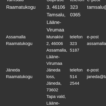
Raamatukogu
3, 46106
323
tamsalu
Tamsalu,
0365
Lääne-
Virumaa
Assamalla
Munakivi
telefon
e-post
Raamatukogu
2, 46006
323
assamall
Assamalla,
5187
Lääne-
Virumaa
Jäneda
Jäneda
telefon
e-post
Raamatukogu
loss,
514
janeda@t
Jäneda,
2544
73602
Tapa vald,
Lääne-