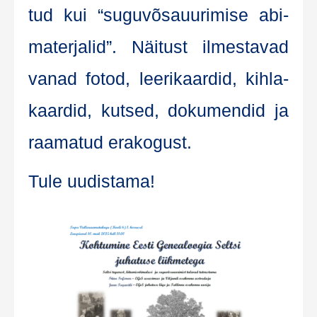
tud kui “sugu­võ­sauu­ri­mise abi­
ma­ter­ja­lid”. Näi­tust ilmes­ta­vad
vanad fotod, lee­ri­kaar­did, kih­la­
kaar­did, kut­sed, doku­men­did ja
raa­ma­tud erakogust.
Tule uudis­ta­ma!